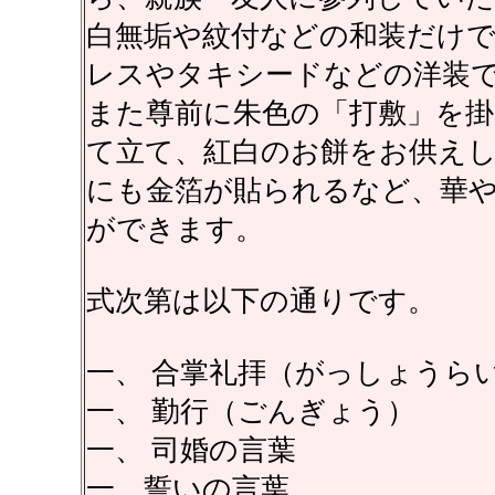
白無垢や紋付などの和装だけ
レスやタキシードなどの洋装
また尊前に朱色の「打敷」を掛
て立て、紅白のお餅をお供え
にも金箔が貼られるなど、華
ができます。
式次第は以下の通りです。
一、 合掌礼拝（がっしょうら
一、 勤行（ごんぎょう）
一、 司婚の言葉
一、誓いの言葉