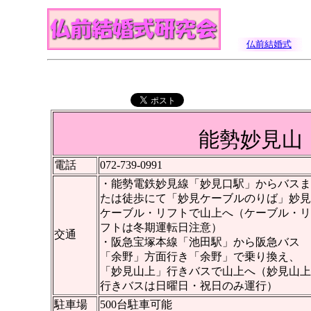
仏前結婚式
能勢妙見山
電話
072-739-0991
・能勢電鉄妙見線「妙見口駅」からバスま
たは徒歩にて「妙見ケーブルのりば」妙見
ケーブル・リフトで山上へ（ケーブル・リ
フトは冬期運転日注意）
交通
・阪急宝塚本線「池田駅」から阪急バス
「余野」方面行き「余野」で乗り換え、
「妙見山上」行きバスで山上へ（妙見山上
行きバスは日曜日・祝日のみ運行）
駐車場
500台駐車可能