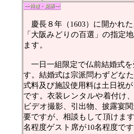
慶長８年（1603）に開かれ
「大阪みどりの百選」の指定
ます。
一日一組限定で仏前結婚式を
す。結婚式は宗派問わずどな
式料及び施設使用料は土日祝が1
です。衣装レンタルや着付け
ビデオ撮影、引出物、披露宴関
要ですが、相談もして頂けます
名程度ゲスト席が10名程度です